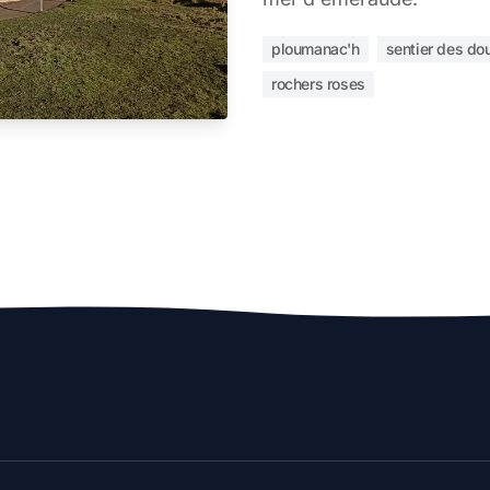
ploumanac'h
sentier des do
rochers roses