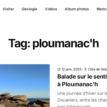
Visiter
Géologie
Vidéos
Album photos
Webc
Tag: ploumanac'h
12 janv. 2025
·
Côte de Gran
Balade sur le sent
à Ploumanac'h
Une journée d'hiver sur l
Douaniers, entre les chao
mer d'émeraude.