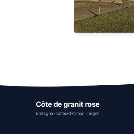
Côte de granit rose
Bretagne · Côtes-d'Armor · Trégor