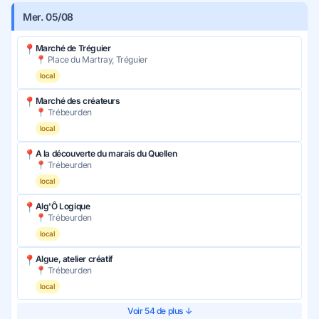
Mer. 05/08
📍
Marché de Tréguier
📍 Place du Martray, Tréguier
local
📍
Marché des créateurs
📍 Trébeurden
local
📍
A la découverte du marais du Quellen
📍 Trébeurden
local
📍
Alg'Ô Logique
📍 Trébeurden
local
📍
Algue, atelier créatif
📍 Trébeurden
local
Voir 54 de plus ↓