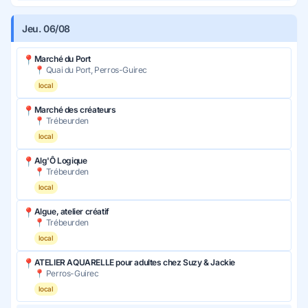
Jeu. 06/08
📍
Marché du Port
📍 Quai du Port, Perros-Guirec
local
📍
Marché des créateurs
📍 Trébeurden
local
📍
Alg'Ô Logique
📍 Trébeurden
local
📍
Algue, atelier créatif
📍 Trébeurden
local
📍
ATELIER AQUARELLE pour adultes chez Suzy & Jackie
📍 Perros-Guirec
local