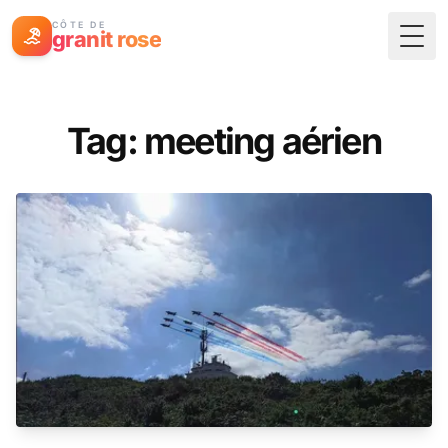
CÔTE DE
granit rose
Togg
Tag: meeting aérien