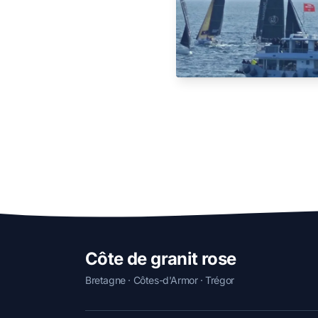
Côte de granit rose
Bretagne · Côtes-d'Armor · Trégor