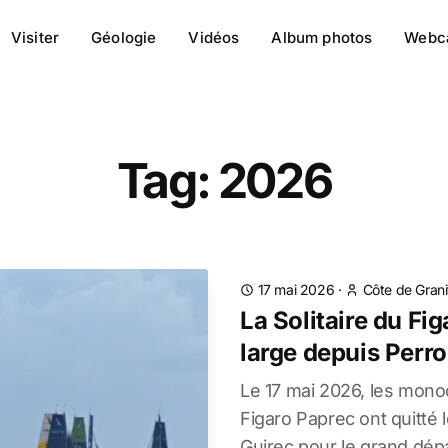
Visiter
Géologie
Vidéos
Album photos
Webc
Tag: 2026
17 mai 2026
·
Côte de Grani
La Solitaire du Fi
large depuis Perr
Le 17 mai 2026, les monoc
Figaro Paprec ont quitté 
Guirec pour le grand dép