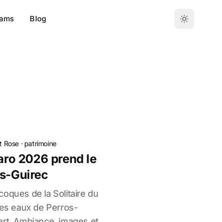
ams
Blog
t Rose
·
patrimoine
garo 2026 prend le
os-Guirec
oques de la Solitaire du
les eaux de Perros-
art. Ambiance, images et