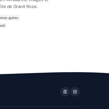
ôte de Granit Rose.
erros-guirec
part