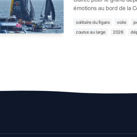
émotions au bord de la C
solitaire du figaro
voile
p
course au large
2026
dé